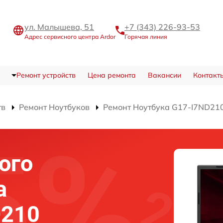
ул. Малышева, 51
+7 (343) 226-93-53
Адрес сервисного центра Ardor
Горячая линия
Ремонт устройств
Цена ремонта
Вакансии
Контакт
тв
Ремонт Ноутбуков
Ремонт Ноутбука G17-I7ND21
ого
а
D210