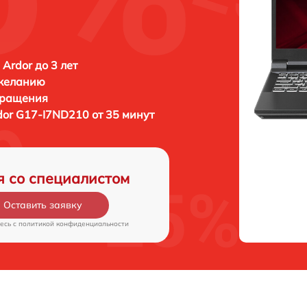
 Ardor до 3 лет
 желанию
бращения
dor G17-I7ND210 от 35 минут
я со специалистом
Оставить заявку
есь c
политикой конфиденциальности