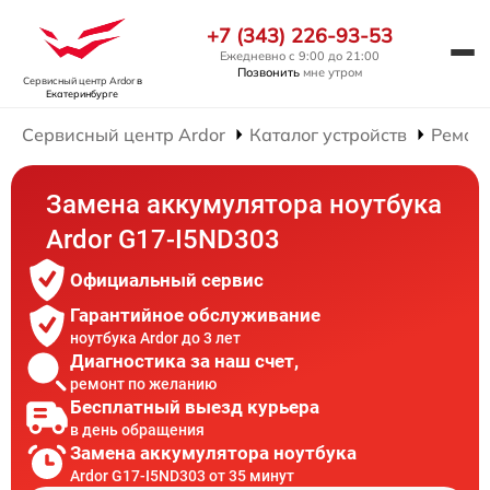
+7 (343) 226-93-53
Ежедневно с 9:00 до 21:00
Позвонить
мне утром
Сервисный центр Ardor
в
Екатеринбурге
Сервисный центр Ardor
Каталог устройств
Ремонт
Замена аккумулятора ноутбука
Ardor G17-I5ND303
Официальный сервис
Гарантийное обслуживание
ноутбука Ardor до 3 лет
Диагностика за наш счет,
ремонт по желанию
Бесплатный выезд курьера
в день обращения
Замена аккумулятора ноутбука
Ardor G17-I5ND303 от 35 минут