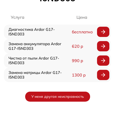
Услуга
Цена
Диагностика Ardor G17-
бесплатно
I5ND303
Замена аккумулятора Ardor
620 р
G17-I5ND303
Чистка от пыли Ardor G17-
990 р
I5ND303
Замена матрицы Ardor G17-
1300 р
I5ND303
У меня другая неисправность