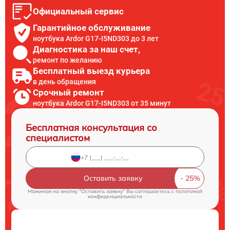
Официальный сервис
Гарантийное обслуживание
ноутбука Ardor G17-I5ND303 до 3 лет
Диагностика за наш счет,
ремонт по желанию
Бесплатный выезд курьера
в день обращения
Срочный ремонт
ноутбука Ardor G17-I5ND303 от 35 минут
Бесплатная консультация со
специалистом
Оставить заявку
Нажимая на кнопку "Оставить заявку" Вы соглашаетесь c
политикой
конфиденциальности