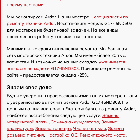
преимуществами
.
Мы ремонтируем Ardor. Наши мастера -
специалисты по
ремонту техники Ardor
. Восстановить модель G17-I5ND303
для мастеров не будет новой задачей. На все виды
проведенных работ у нас имеется гарантия.
Минимальные сроки выполнения ремонта. Мы большая
сеть мастерских техники Ardor. Мы имеем более 20 тыс.
запчастей. И возможно на наших складах
уже имеется
запчасть на модель G17-I5ND303
. При заказе ремонта на
сайте - предоставляется скидка -25%.
Знаем свое дело
Будьте уверены в профессионализме наших мастеров - они
с уверенностью выполнят ремонт Ardor G17-I5ND303. По
данным наших мастеров в Екатеринбурге по ремонту Ardor,
наиболее востребованы следующие услуги:
Замена
материнской платы
,
Замена аккумулятора
,
Замена
клавиатуры
,
Замена тачпада
,
Чистка от пыли
,
Замена
разъема питания
,
Настройка ОС
,
Ремонт южного моста
,