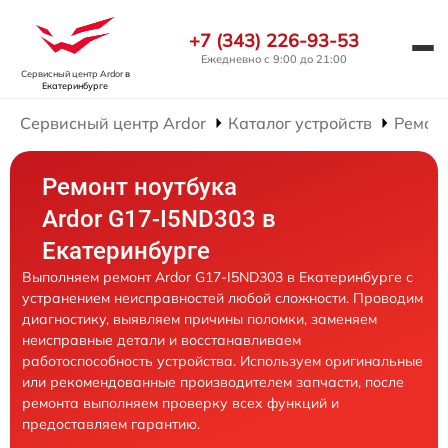
+7 (343) 226-93-53
Ежедневно с 9:00 до 21:00
Сервисный центр Ardor
в
Екатеринбурге
Сервисный центр Ardor
Каталог устройств
Ремонт
Ремонт ноутбука
Ardor G17-I5ND303 в
Екатеринбурге
Выполняем ремонт Ardor G17-I5ND303 в Екатеринбурге с
устранением неисправностей любой сложности. Проводим
диагностику, выявляем причины поломки, заменяем
неисправные детали и восстанавливаем
работоспособность устройства. Используем оригинальные
или рекомендованные производителем запчасти, после
ремонта выполняем проверку всех функций и
предоставляем гарантию.