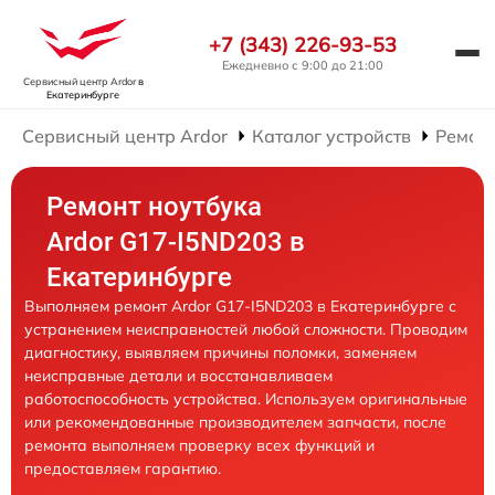
+7 (343) 226-93-53
Ежедневно с 9:00 до 21:00
Сервисный центр Ardor
в
Екатеринбурге
Сервисный центр Ardor
Каталог устройств
Ремонт
Ремонт ноутбука
Ardor G17-I5ND203 в
Екатеринбурге
Выполняем ремонт Ardor G17-I5ND203 в Екатеринбурге с
устранением неисправностей любой сложности. Проводим
диагностику, выявляем причины поломки, заменяем
неисправные детали и восстанавливаем
работоспособность устройства. Используем оригинальные
или рекомендованные производителем запчасти, после
ремонта выполняем проверку всех функций и
предоставляем гарантию.