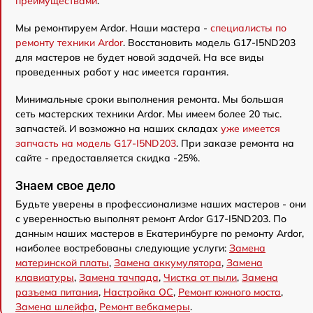
преимуществами
.
Мы ремонтируем Ardor. Наши мастера -
специалисты по
ремонту техники Ardor
. Восстановить модель G17-I5ND203
для мастеров не будет новой задачей. На все виды
проведенных работ у нас имеется гарантия.
Минимальные сроки выполнения ремонта. Мы большая
сеть мастерских техники Ardor. Мы имеем более 20 тыс.
запчастей. И возможно на наших складах
уже имеется
запчасть на модель G17-I5ND203
. При заказе ремонта на
сайте - предоставляется скидка -25%.
Знаем свое дело
Будьте уверены в профессионализме наших мастеров - они
с уверенностью выполнят ремонт Ardor G17-I5ND203. По
данным наших мастеров в Екатеринбурге по ремонту Ardor,
наиболее востребованы следующие услуги:
Замена
материнской платы
,
Замена аккумулятора
,
Замена
клавиатуры
,
Замена тачпада
,
Чистка от пыли
,
Замена
разъема питания
,
Настройка ОС
,
Ремонт южного моста
,
Замена шлейфа
,
Ремонт вебкамеры
.