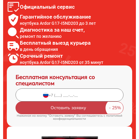
Официальный сервис
Гарантийное обслуживание
ноутбука Ardor G17-I5ND203 до 3 лет
Диагностика за наш счет,
ремонт по желанию
Бесплатный выезд курьера
в день обращения
Срочный ремонт
ноутбука Ardor G17-I5ND203 от 35 минут
Бесплатная консультация со
специалистом
Оставить заявку
Нажимая на кнопку "Оставить заявку" Вы соглашаетесь c
политикой
конфиденциальности