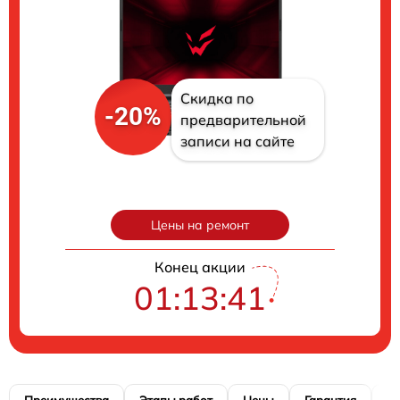
Скидка по
-20%
предварительной
записи на сайте
Цены на ремонт
Конец акции
01:13:40
Преимущества
Этапы работ
Цены
Гарантия
М