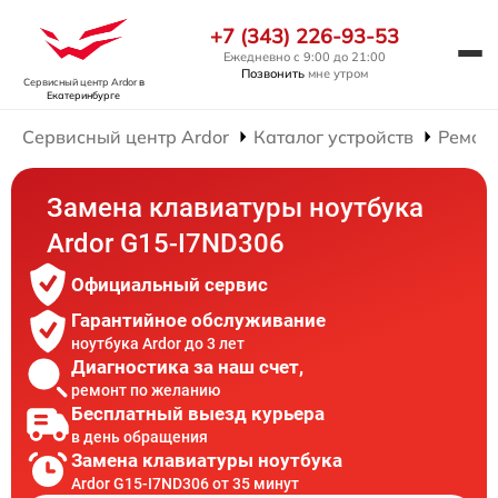
+7 (343) 226-93-53
Ежедневно с 9:00 до 21:00
Позвонить
мне утром
Сервисный центр Ardor
в
Екатеринбурге
Сервисный центр Ardor
Каталог устройств
Ремонт
Замена клавиатуры ноутбука
Ardor G15-I7ND306
Официальный сервис
Гарантийное обслуживание
ноутбука Ardor до 3 лет
Диагностика за наш счет,
ремонт по желанию
Бесплатный выезд курьера
в день обращения
Замена клавиатуры ноутбука
Ardor G15-I7ND306 от 35 минут