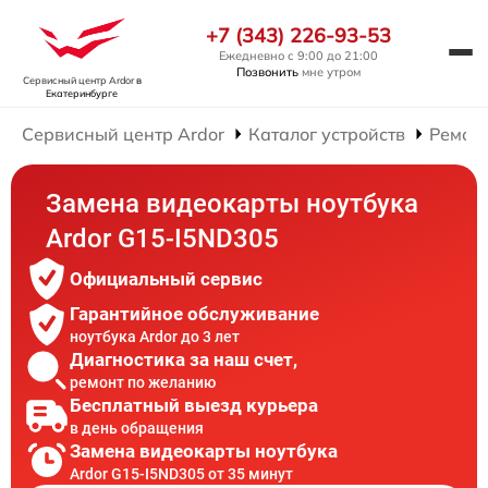
+7 (343) 226-93-53
Ежедневно с 9:00 до 21:00
Позвонить
мне утром
Сервисный центр Ardor
в
Екатеринбурге
Сервисный центр Ardor
Каталог устройств
Ремонт
Замена видеокарты ноутбука
Ardor G15-I5ND305
Официальный сервис
Гарантийное обслуживание
ноутбука Ardor до 3 лет
Диагностика за наш счет,
ремонт по желанию
Бесплатный выезд курьера
в день обращения
Замена видеокарты ноутбука
Ardor G15-I5ND305 от 35 минут