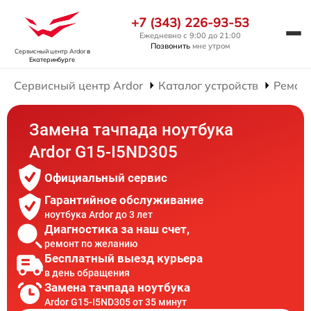
+7 (343) 226-93-53
Ежедневно с 9:00 до 21:00
Позвонить
мне утром
Сервисный центр Ardor
в
Екатеринбурге
Сервисный центр Ardor
Каталог устройств
Ремонт
Замена тачпада ноутбука
Ardor G15-I5ND305
Официальный сервис
Гарантийное обслуживание
ноутбука Ardor до 3 лет
Диагностика за наш счет,
ремонт по желанию
Бесплатный выезд курьера
в день обращения
Замена тачпада ноутбука
Ardor G15-I5ND305 от 35 минут