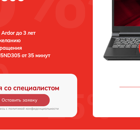
 Ardor до 3 лет
 желанию
бращения
I5ND305 от 35 минут
я со специалистом
Оставить заявку
есь c
политикой конфиденциальности