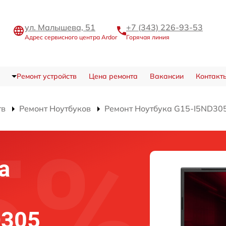
ул. Малышева, 51
+7 (343) 226-93-53
Адрес сервисного центра Ardor
Горячая линия
Ремонт устройств
Цена ремонта
Вакансии
Контакт
тв
Ремонт Ноутбуков
Ремонт Ноутбука G15-I5ND30
а
D305