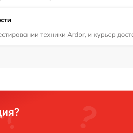
сти
тировании техники Ardor, и курьер доста
ция?