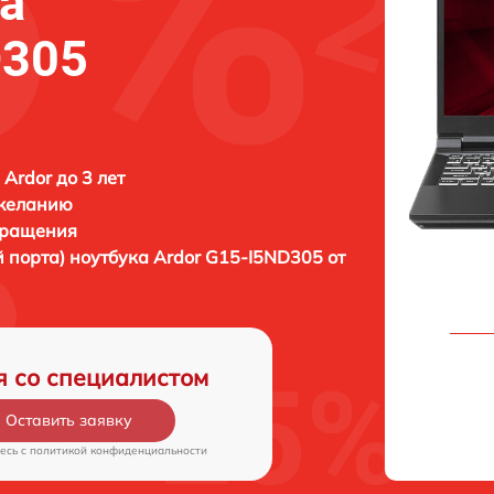
ка
D305
 Ardor до 3 лет
 желанию
бращения
й порта) ноутбука
Ardor G15-I5ND305 от
я со специалистом
Оставить заявку
есь c
политикой конфиденциальности