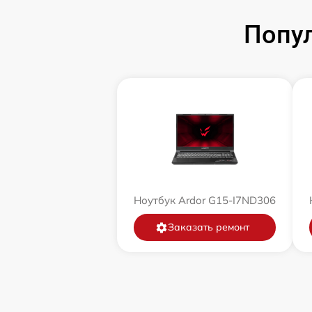
Попул
Ноутбук Ardor G15-I7ND306
Заказать ремонт