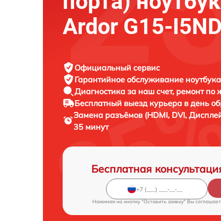
порта) ноутбу
Ardor G15-I5N
Официальный сервис
Гарантийное обслуживание
ноутбука
Диагностика за наш счет,
ремонт по
Бесплатный выезд курьера
в день о
Замена разъёмов (HDMI, DVI, Диспле
35 минут
Бесплатная консультаци
Нажимая на кнопку "Оставить заявку" Вы соглашает