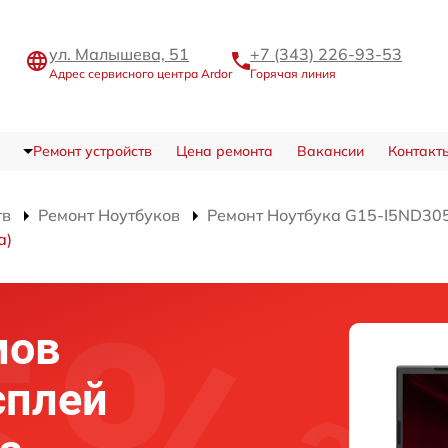
ул. Малышева, 51
+7 (343) 226-93-53
Адрес сервисного центра Ardor
Горячая линия
Ремонт устройств
Цена ремонта
Вакансии
Контакт
тв
Ремонт Ноутбуков
Ремонт Ноутбука G15-I5ND30
а)
мов
сплей