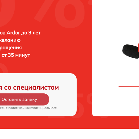
в Ardor до 3 лет
 желанию
бращения
t от 35 минут
я со специалистом
Оставить заявку
есь c
политикой конфиденциальности