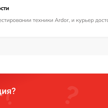
сти
тировании техники Ardor, и курьер доста
ция?