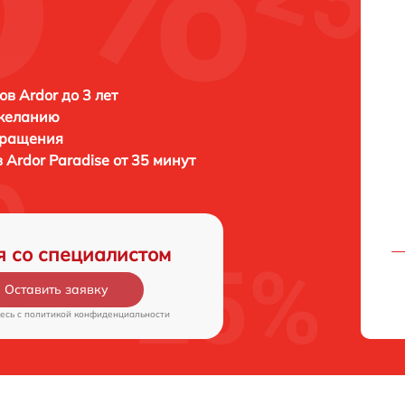
в Ardor до 3 лет
 желанию
бращения
в
Ardor Paradise от 35 минут
я со специалистом
Оставить заявку
есь c
политикой конфиденциальности