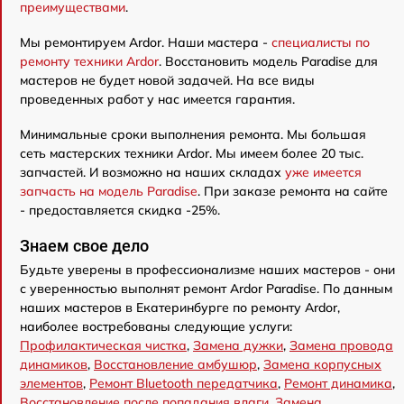
преимуществами
.
Мы ремонтируем Ardor. Наши мастера -
специалисты по
ремонту техники Ardor
. Восстановить модель Paradise для
мастеров не будет новой задачей. На все виды
проведенных работ у нас имеется гарантия.
Минимальные сроки выполнения ремонта. Мы большая
сеть мастерских техники Ardor. Мы имеем более 20 тыс.
запчастей. И возможно на наших складах
уже имеется
запчасть на модель Paradise
. При заказе ремонта на сайте
- предоставляется скидка -25%.
Знаем свое дело
Будьте уверены в профессионализме наших мастеров - они
с уверенностью выполнят ремонт Ardor Paradise. По данным
наших мастеров в Екатеринбурге по ремонту Ardor,
наиболее востребованы следующие услуги:
Профилактическая чистка
,
Замена дужки
,
Замена провода
динамиков
,
Восстановление амбушюр
,
Замена корпусных
элементов
,
Ремонт Bluetooth передатчика
,
Ремонт динамика
,
Восстановление после попадания влаги
,
Замена