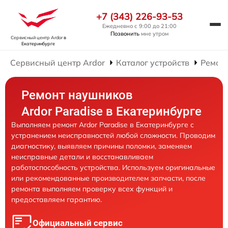
+7 (343) 226-93-53
Ежедневно с 9:00 до 21:00
Позвонить
мне утром
Сервисный центр Ardor
в
Екатеринбурге
Сервисный центр Ardor
Каталог устройств
Ремон
Ремонт наушников
Ardor Paradise в Екатеринбурге
Выполняем ремонт Ardor Paradise в Екатеринбурге с
устранением неисправностей любой сложности. Проводим
диагностику, выявляем причины поломки, заменяем
неисправные детали и восстанавливаем
работоспособность устройства. Используем оригинальные
или рекомендованные производителем запчасти, после
ремонта выполняем проверку всех функций и
предоставляем гарантию.
Официальный сервис