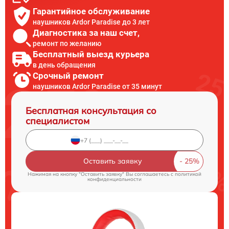
Гарантийное обслуживание
наушников Ardor Paradise до 3 лет
Диагностика за наш счет,
ремонт по желанию
Бесплатный выезд курьера
в день обращения
Срочный ремонт
наушников Ardor Paradise от 35 минут
Бесплатная консультация со
специалистом
Оставить заявку
Нажимая на кнопку "Оставить заявку" Вы соглашаетесь c
политикой
конфиденциальности