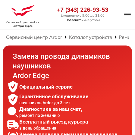
+7 (343) 226-93-53
Ежедневно с 9:00 до 21:00
Позвонить
мне утром
Сервисный центр Ardor
в
Екатеринбурге
Сервисный центр Ardor
Каталог устройств
Ремон
Замена провода динамиков
наушников
Ardor Edge
Официальный сервис
Гарантийное обслуживание
наушников Ardor до 3 лет
Диагностика за наш счет,
ремонт по желанию
Бесплатный выезд курьера
в день обращения
Замена провода динамиков наушников