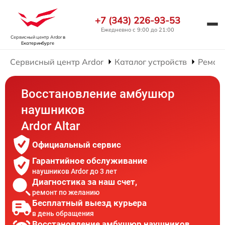
+7 (343) 226-93-53
Ежедневно с 9:00 до 21:00
Сервисный центр Ardor
в
Екатеринбурге
Сервисный центр Ardor
Каталог устройств
Ремон
Восстановление амбушюр
наушников
Ardor Аltar
Официальный сервис
Гарантийное обслуживание
наушников Ardor до 3 лет
Диагностика за наш счет,
ремонт по желанию
Бесплатный выезд курьера
в день обращения
Восстановление амбушюр наушников