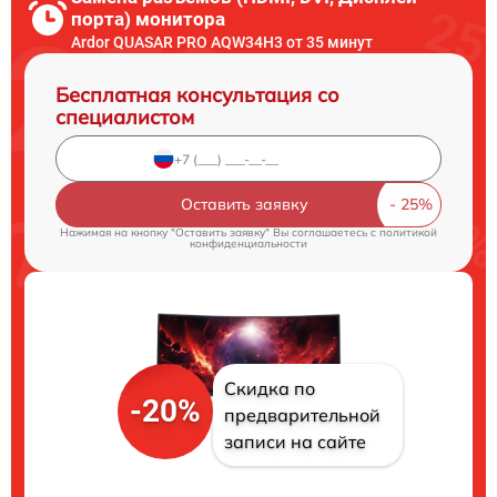
порта) монитора
Ardor QUASAR PRO AQW34H3 от 35 минут
Бесплатная консультация со
специалистом
Оставить заявку
Нажимая на кнопку "Оставить заявку" Вы соглашаетесь c
политикой
конфиденциальности
Скидка по
-20%
предварительной
записи на сайте