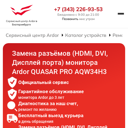
+7 (343) 226-93-53
Ежедневно с 9:00 до 21:00
Позвонить
мне утром
Сервисный центр Ardor
в
Екатеринбурге
Сервисный центр Ardor
Каталог устройств
Ремон
Замена разъёмов (HDMI, DVI,
Дисплей порта) монитора
Ardor QUASAR PRO AQW34H3
Официальный сервис
Гарантийное обслуживание
монитора Ardor до 3 лет
Диагностика за наш счет,
ремонт по желанию
Бесплатный выезд курьера
в день обращения
Замена разъёмов (HDMI, DVI, Дисплей