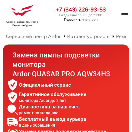
+7 (343) 226-93-53
Ежедневно с 9:00 до 21:00
Позвонить
мне утром
Сервисный центр Ardor
в
Екатеринбурге
Сервисный центр Ardor
Каталог устройств
Ремон
Замена лампы подсветки
монитора
Ardor QUASAR PRO AQW34H3
Официальный сервис
Гарантийное обслуживание
монитора Ardor до 3 лет
Диагностика за наш счет,
ремонт по желанию
Бесплатный выезд курьера
в день обращения
Замена лампы подсветки монитора