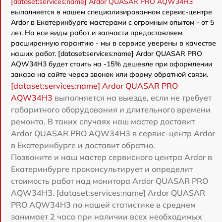
[dataset:services:name] Ardor QUASAR PRO AQW34H3
выполняется в нашем специализированном сервис-центре
Ardor в Екатеринбурге мастерами с огромным опытом - от 5
лет. На все виды работ и запчасти предоставляем
расширенную гарантию - мы в сервисе уверены в качестве
наших работ. [dataset:services:name] Ardor QUASAR PRO
AQW34H3 будет стоить на -15% дешевле при оформлении
заказа на сайте через звонок или форму обратной связи.
[dataset:services:name] Ardor QUASAR PRO
AQW34H3
выполняется на выезде, если не требует
габаритного оборудования и длительного времени
ремонта. В таких случаях наш мастер доставит
Ardor QUASAR PRO AQW34H3 в сервис-центр Ardor
в Екатеринбурге и доставит обратно.
Позвоните и наш мастер сервисного центра Ardor в
Екатеринбурге проконсультирует и определит
стоимость работ над монитора Ardor QUASAR PRO
AQW34H3. [dataset:services:name] Ardor QUASAR
PRO AQW34H3 по нашей статистике в среднем
занимает 2 часа при наличии всех необходимых