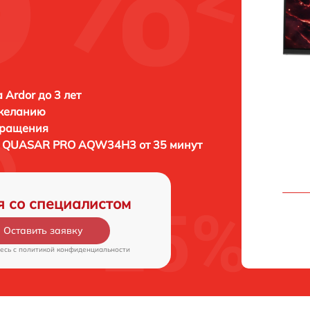
 Ardor до 3 лет
 желанию
бращения
r QUASAR PRO AQW34H3 от 35 минут
я со специалистом
Оставить заявку
есь c
политикой конфиденциальности