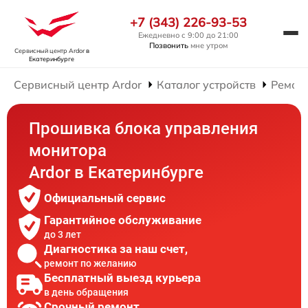
+7 (343) 226-93-53
Ежедневно с 9:00 до 21:00
Позвонить
мне утром
Сервисный центр Ardor
в
Екатеринбурге
Сервисный центр Ardor
Каталог устройств
Ремон
Прошивка блока управления
монитора
Ardor в Екатеринбурге
Официальный сервис
Гарантийное обслуживание
до 3 лет
Диагностика за наш счет,
ремонт по желанию
Бесплатный выезд курьера
в день обращения
Срочный ремонт