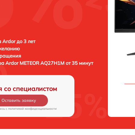
 Ardor до 3 лет
 желанию
бращения
ра
Ardor METEOR AQ27H1M от 35 минут
я со специалистом
Оставить заявку
есь c
политикой конфиденциальности