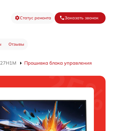
Статус ремонта
Заказать звонок
ы
Отзывы
Q27H1M
Прошивка блока управления