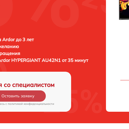
 Ardor до 3 лет
 желанию
бращения
Ardor HYPERGIANT AU42N1 от 35 минут
я со специалистом
Оставить заявку
есь c
политикой конфиденциальности