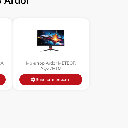
 Ardor
RA
Монитор Ardor METEOR
AQ27H1M
Заказать ремонт