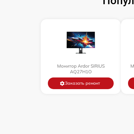
Попул
Монитор Ardor SIRIUS
М
AQ27H1O
Заказать ремонт