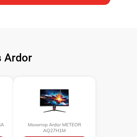
 Ardor
RA
Монитор Ardor METEOR
AQ27H1M