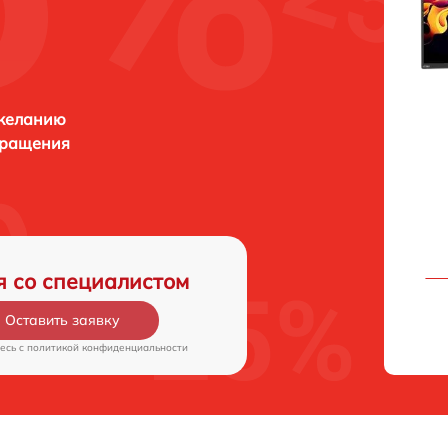
 желанию
бращения
я со специалистом
Оставить заявку
есь c
политикой конфиденциальности