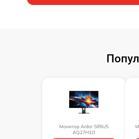
Попул
Монитор Ardor SIRIUS
М
AQ27H1O