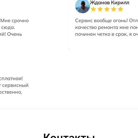
Жданов Кирилл
 Мне срочно
Сервис вообще огонь! От
 сюда.
качество ремонта мне по
ий! Очень
починен четко в срок, я о
сплатная!
от сервисный
ественно,