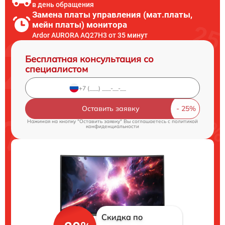
в день обращения
Замена платы управления (мат.платы,
мейн платы) монитора
Ardor AURORA AQ27H3 от 35 минут
Бесплатная консультация со
специалистом
Оставить заявку
Нажимая на кнопку "Оставить заявку" Вы соглашаетесь c
политикой
конфиденциальности
Скидка по