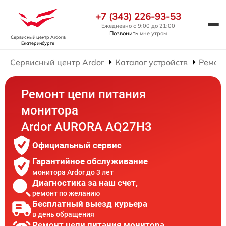
+7 (343) 226-93-53
Ежедневно с 9:00 до 21:00
Позвонить
мне утром
Сервисный центр Ardor
в
Екатеринбурге
Сервисный центр Ardor
Каталог устройств
Ремон
Ремонт цепи питания
монитора
Ardor AURORA AQ27H3
Официальный сервис
Гарантийное обслуживание
монитора Ardor до 3 лет
Диагностика за наш счет,
ремонт по желанию
Бесплатный выезд курьера
в день обращения
Ремонт цепи питания монитора